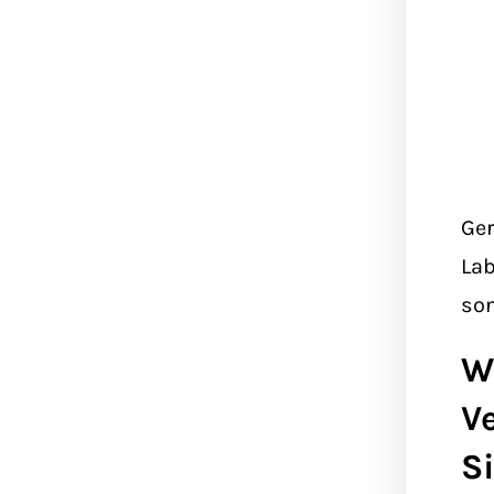
Ger
Lab
son
W
V
S