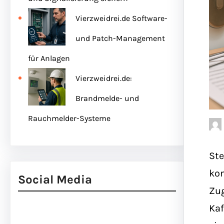
Vierzweidrei.de Software-
und Patch-Management
für Anlagen
Vierzweidrei.de:
Brandmelde- und
Rauchmelder-Systeme
Ste
kom
Social Media
Zug
Kaf
Facebook
Twitter
Instagram
LinkedIn
Pinterest
Vimeo
Tumblr