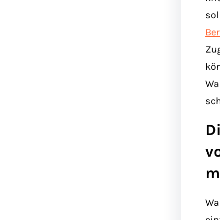
sol
Be
Zug
kön
War
sch
D
v
m
War
ein