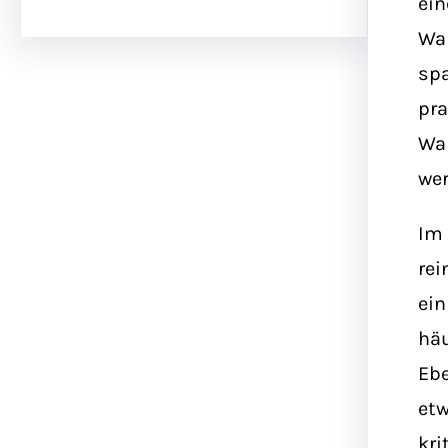
ein
War
spa
pra
War
wer
Im 
rei
ei
häu
Ebe
etw
kri