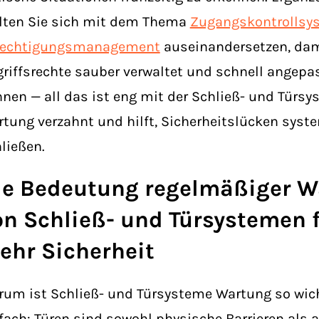
lten Sie sich mit dem Thema
Zugangskontrollsy
rechtigungsmanagement
auseinandersetzen, da
riffsrechte sauber verwaltet und schnell angepa
nen — all das ist eng mit der Schließ- und Türs
tung verzahnt und hilft, Sicherheitslücken syst
ließen.
ie Bedeutung regelmäßiger W
on Schließ- und Türsystemen 
ehr Sicherheit
um ist Schließ- und Türsysteme Wartung so wic
fach: Türen sind sowohl physische Barrieren als a