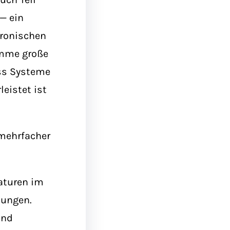
— ein
tronischen
umme große
ass Systeme
leistet ist
 mehrfacher
aturen im
tungen.
und