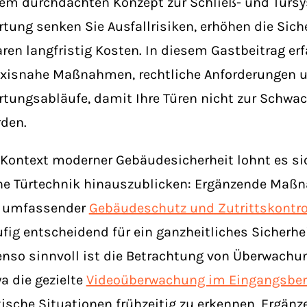
em durchdachten Konzept zur Schließ- und Türs
tung senken Sie Ausfallrisiken, erhöhen die Sich
ren langfristig Kosten. In diesem Gastbeitrag erf
xisnahe Maßnahmen, rechtliche Anforderungen 
tungsabläufe, damit Ihre Türen nicht zur Schwac
den.
Kontext moderner Gebäudesicherheit lohnt es sic
ne Türtechnik hinauszublicken: Ergänzende Maß
n umfassender
Gebäudeschutz und Zutrittskontro
fig entscheidend für ein ganzheitliches Sicherhe
nso sinnvoll ist die Betrachtung von Überwachu
a die gezielte
Videoüberwachung im Eingangsber
tische Situationen frühzeitig zu erkennen. Ergän