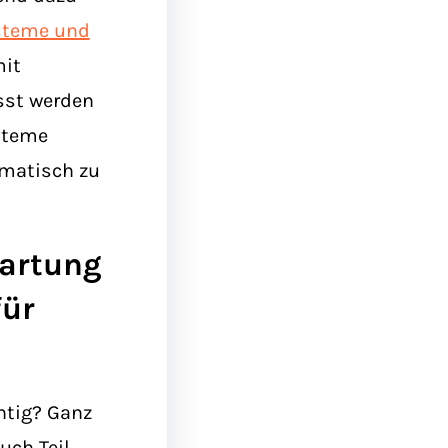
steme und
mit
sst werden
ysteme
ematisch zu
artung
für
htig? Ganz
uch Teil