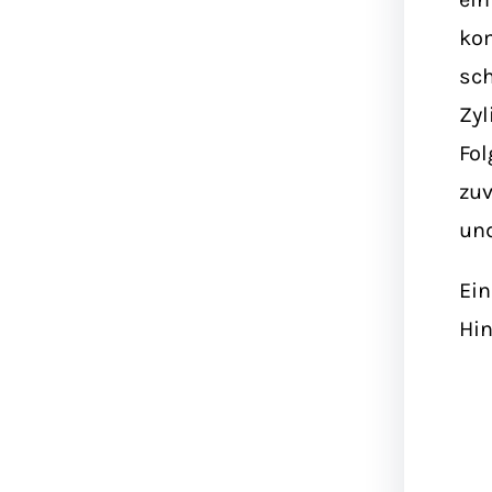
kom
sch
Zyl
Fol
zuv
und
Ein
Hin