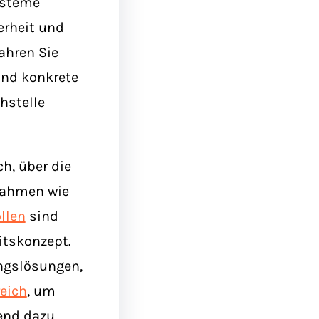
ysteme
erheit und
ahren Sie
und konkrete
hstelle
h, über die
nahmen wie
llen
sind
itskonzept.
ngslösungen,
eich
, um
zend dazu