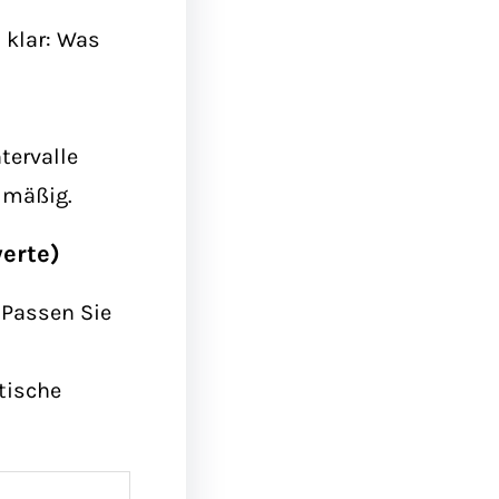
 klar: Was
ntervalle
elmäßig.
erte)
 Passen Sie
tische