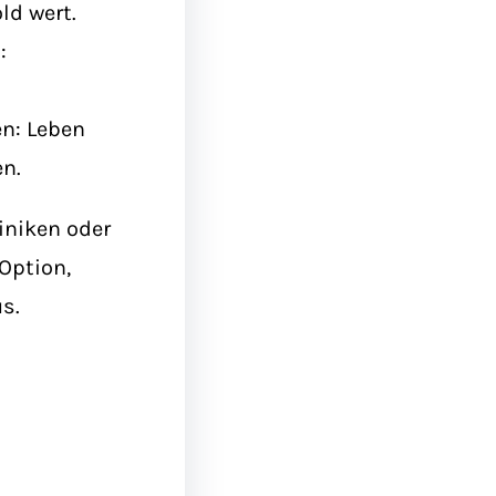
ld wert.
:
n: Leben
n.
iniken oder
Option,
s.