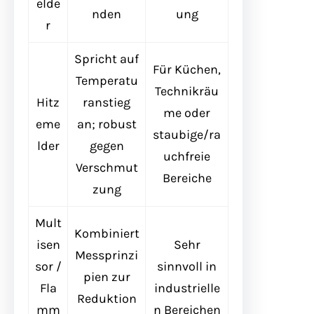
elde
nden
ung
r
Spricht auf
Für Küchen,
Temperatu
Technikräu
Hitz
ranstieg
me oder
eme
an; robust
staubige/ra
lder
gegen
uchfreie
Verschmut
Bereiche
zung
Mult
Kombiniert
isen
Sehr
Messprinzi
sor /
sinnvoll in
pien zur
Fla
industrielle
Reduktion
mm
n Bereichen