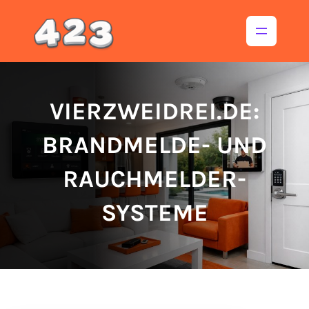
Inhalt
springen
VIERZWEIDREI.DE:
BRANDMELDE- UND
RAUCHMELDER-
SYSTEME