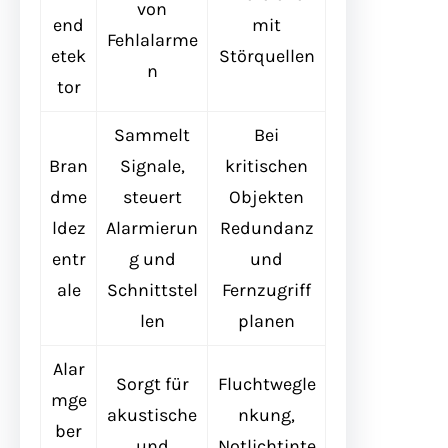
von
end
mit
Fehlalarme
etek
Störquellen
n
tor
Sammelt
Bei
Bran
Signale,
kritischen
dme
steuert
Objekten
ldez
Alarmierun
Redundanz
entr
g und
und
ale
Schnittstel
Fernzugriff
len
planen
Alar
Sorgt für
Fluchtwegle
mge
akustische
nkung,
ber
und
Notlichtinte